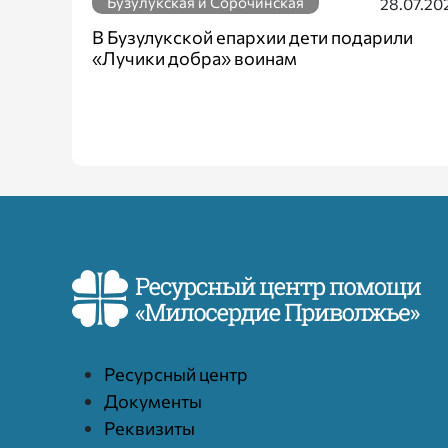
Бузулукская и Сорочинская
28.07.20
В Бузулукской епархии дети подарили
«Лучики добра» воинам
Ресурcный центр
Документы
Реквизиты