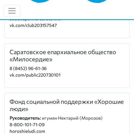
Руководитель:
игумен Нектарий (Морозов)
8-800-101-71-09
social.eparhia-saratov.ru
vk.com/club203157547
Саратовское епархиальное общество
«Милосердие»
8 (8452) 96-61-36
vk.com/public220730101
Фонд социальной поддержки «Хорошие
люди»
Руководитель:
игумен Нектарий (Морозов)
8-800-101-71-09
horoshieludi.com