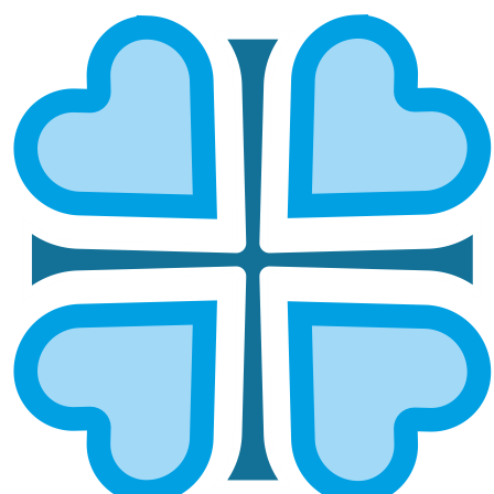
СОЛИКАМСКАЯ И ЧУСОВСКАЯ
ГЛАВНАЯ
МИТРОПОЛИИ
СОЛИКАМСКАЯ И ЧУСОВСКАЯ
Епархией управляет епископ Соликамский и
Чусовской Зосима.
ОСНОВНЫЕ НАПРАВЛЕНИЯ
РАБОТЫ
Социальное служение
Руководитель:
иерей Константин Курсанин