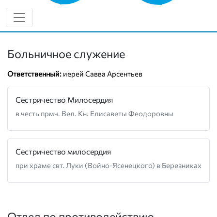
8 (902) 635-79-59
vk.com/socsol
Больничное служение
Ответственный:
иерей Савва Арсентьев
Сестричество Милосердия
в честь прмч. Вел. Кн. Елисаветы Феодоровны
Сестричество милосердия
при храме свт. Луки (Войно-Ясенецкого) в Березниках
Отдел по противодействию