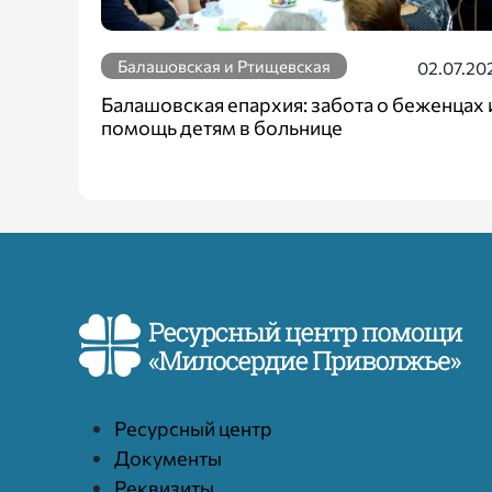
Балашовская и Ртищевская
02.07.20
Балашовская епархия: забота о беженцах 
помощь детям в больнице
Ресурcный центр
Документы
Реквизиты