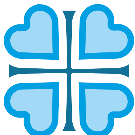
Подписаться
КОНТАКТЫ
Наш адрес
Республика Татарстан, г. Казань, ул. Карла
Маркса д. 9/15, помещение 5
+7 (996) 900-50-30
mkzn21@yandex.ru
Руководитель АНО «Милосердие Казань»
Варганова Ольга
volgav036@gmail.com