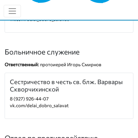
Руководитель:
иерей Александр Загиров
8 (987) 109-92-02
vk.com/delai_dobro_salavat
Больничное служение
Ответственный:
протоиерей Игорь Смирнов
Сестричество в честь св. блж. Варвары
Скворчихинской
8 (927) 926-44-07
vk.com/delai_dobro_salavat
Отдел по противодействию