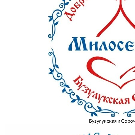
Бузулукская и Соро