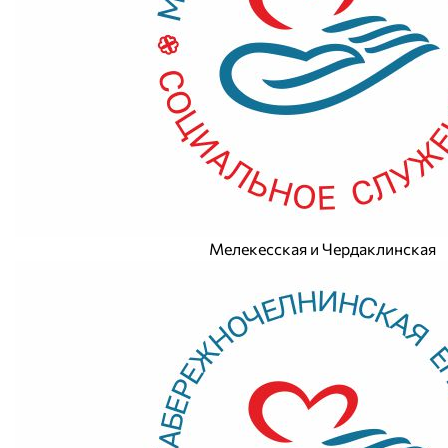
Мелекесская и Чердаклинская