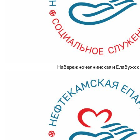
Набережно
челнинская и Елабужск