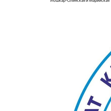
Йошкар-Олинская и Марийская