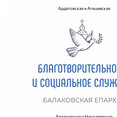
Ардатовская и Атяшевская
Балаковская и Николаевская