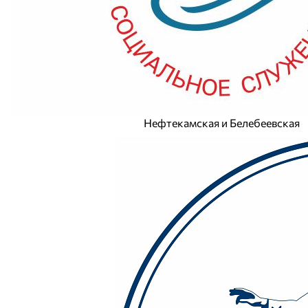
Нефтекамская и Белебеевская