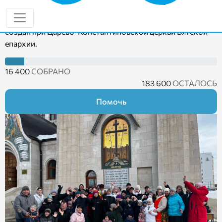
связи для глухих не прерывать службу зимой
Кировский Диспетчерский центр связи для глухих был
создан при Царёво‑Константиновской церкви Вятской
епархии.
16 400
СОБРАНО
183 600
ОСТАЛОСЬ
Помочь